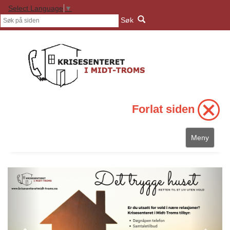
Select Language
▼
Søk
Forlat siden
Meny