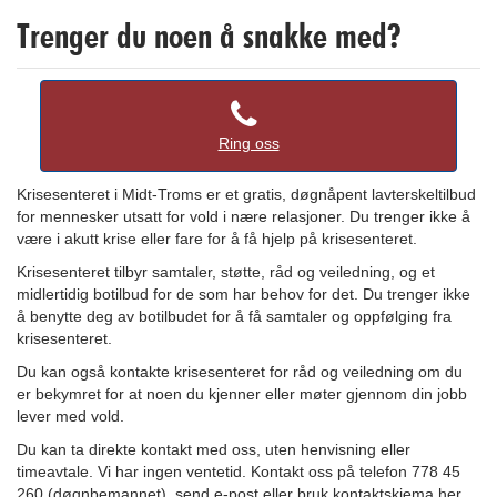
Trenger du noen å snakke med?
Ring oss
Krisesenteret i Midt-Troms er et gratis, døgnåpent lavterskeltilbud
for mennesker utsatt for vold i nære relasjoner. Du trenger ikke å
være i akutt krise eller fare for å få hjelp på krisesenteret.
Krisesenteret tilbyr samtaler, støtte, råd og veiledning, og et
midlertidig botilbud for de som har behov for det. Du trenger ikke
å benytte deg av botilbudet for å få samtaler og oppfølging fra
krisesenteret.
Du kan også kontakte krisesenteret for råd og veiledning om du
er bekymret for at noen du kjenner eller møter gjennom din jobb
lever med vold.
Du kan ta direkte kontakt med oss, uten henvisning eller
timeavtale. Vi har ingen ventetid. Kontakt oss på telefon 778 45
260 (døgnbemannet), send e-post eller bruk kontaktskjema
her.